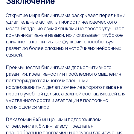
Заключение
Открытие мира билингвизма раскрывает перед нами
удивительные аспекты гибкости человеческого
мозга. Владение двумя языками не просто улучшает
коммуникативные навыки, но и оказывает глубокое
влияние на когнитивные функции, способствуя
развитию более сложных и устойчивых нейронных
связей.
Преимущества билингвизма для когнитивного
развития, креативности и проблемного мышления
подтверждаются многочисленными
исследованиями, делая изучение второго языка не
просто учебной целью, а важной составляющей для
умственного роста и адаптации в постоянно
меняющемся мире.
В Академии 945 мы ценим и поддерживаем
стремление к билингвизму, предлагая
разнообразные программы и ресурсы для изучения